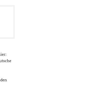
ier:
eutsche
rden