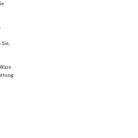
ie
m
 Sie,
 Ware
attung