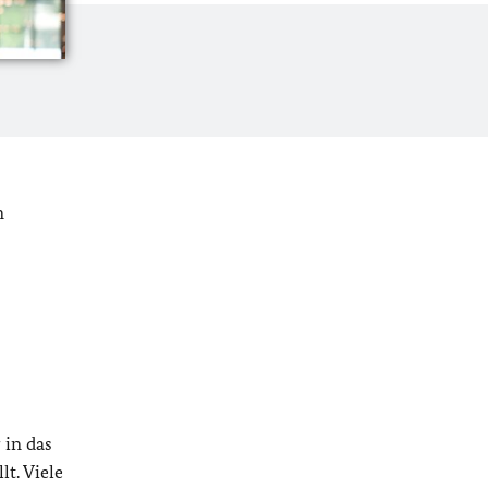
n
 in das
t. Viele