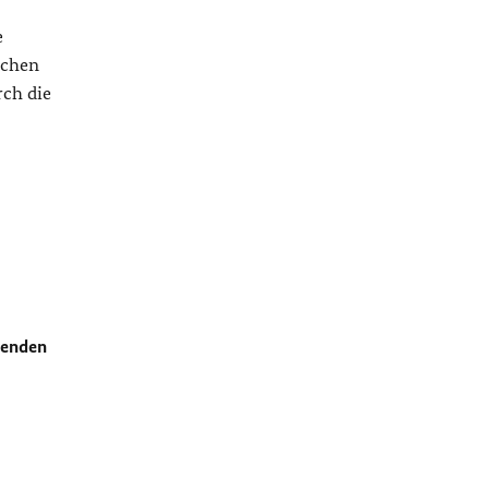
e
schen
rch die
tenden