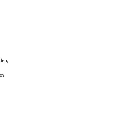
den;
en