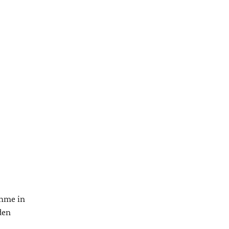
hme in
den