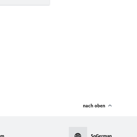
nach oben
am
SoGerman