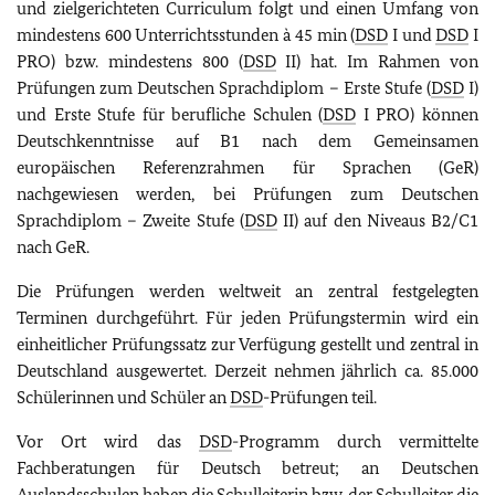
und zielgerichteten Curriculum folgt und einen Umfang von
mindestens 600 Unterrichtsstunden à 45 min (
DSD
I und
DSD
I
PRO) bzw. mindestens 800 (
DSD
II) hat. Im Rahmen von
Prüfungen zum Deutschen Sprachdiplom – Erste Stufe (
DSD
I)
und Erste Stufe für berufliche Schulen (
DSD
I PRO) können
Deutschkenntnisse auf B1 nach dem Gemeinsamen
europäischen Referenzrahmen für Sprachen (GeR)
nachgewiesen werden, bei Prüfungen zum Deutschen
Sprachdiplom – Zweite Stufe (
DSD
II) auf den Niveaus B2/C1
nach GeR.
Die Prüfungen werden weltweit an zentral festgelegten
Terminen durchgeführt. Für jeden Prüfungstermin wird ein
einheitlicher Prüfungssatz zur Verfügung gestellt und zentral in
Deutschland ausgewertet. Derzeit nehmen jährlich ca. 85.000
Schülerinnen und Schüler an
DSD
-Prüfungen teil.
Vor Ort wird das
DSD
-Programm durch vermittelte
Fachberatungen für Deutsch betreut; an Deutschen
Auslandsschulen haben die Schulleiterin bzw. der Schulleiter die