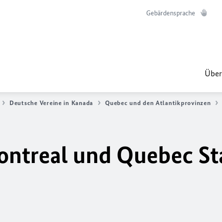
Gebärdensprache
Über
Deutsche Vereine in Kanada
Quebec und den Atlantikprovinzen
ontreal und Quebec St