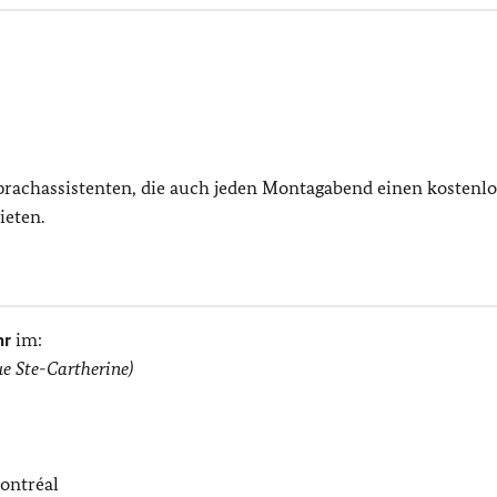
rachassistenten, die auch jeden Montagabend einen kostenl
ieten.
hr
im:
ue Ste-Cartherine)
ontréal