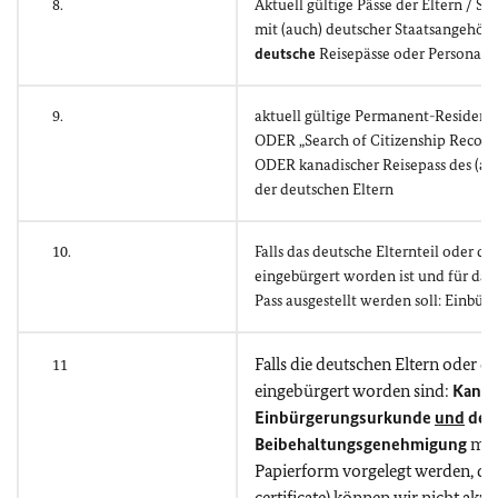
8.
Aktuell gültige Pässe der Eltern / S
mit (auch) deutscher Staatsangehör
deutsche
Reisepässe oder Personala
9.
aktuell gültige
Permanent-Resident-
ODER „Search of Citizenship Records“
ODER kanadischer Reisepass des (auc
der deutschen Eltern
10.
Falls das deutsche Elternteil oder d
eingebürgert worden ist und für das
Pass ausgestellt werden soll: Einbü
Falls die deutschen Eltern oder d
11
eingebürgert worden sind:
Kanad
Einbürgerungsurkunde
und
deu
Beibehaltungsgenehmigung
müs
Papierform vorgelegt werden, di
certificate) können wir nicht akze