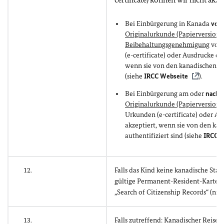
Bei Einbürgerung in Kanada
vor 
Originalurkunde (Papierversion)
Beibehaltungsgenehmigung
vorz
(e-certificate) oder Ausdrucke di
wenn sie von den kanadischen Be
(siehe
IRCC Webseite
).
Bei Einbürgerung am oder
nach 
Originalurkunde (Papierversion)
Urkunden (e-certificate) oder A
akzeptiert, wenn sie von den k
authentifiziert sind (siehe
IRCC W
12.
Falls das Kind keine kanadische Staat
gültige Permanent-Resident-Karte
„Search of Citizenship Records“ (nich
13.
Falls zutreffend: Kanadischer Reisep