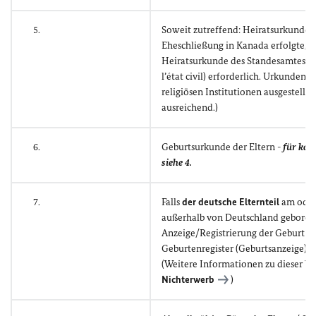
5.
Soweit zutreffend: Heiratsurkunde d
Eheschließung in Kanada erfolgte, ist
Heiratsurkunde des Standesamtes (reg
l’état civil) erforderlich. Urkunden,
religiösen Institutionen ausgestellt
ausreichend.)
6.
Geburtsurkunde der Eltern -
für kan
siehe 4.
7.
Falls
der deutsche Elternteil
am oder
außerhalb von Deutschland geboren 
Anzeige/Registrierung der Geburt d
Geburtenregister (Geburtsanzeige).
(Weitere Informationen zu dieser Vo
Nichterwerb
)