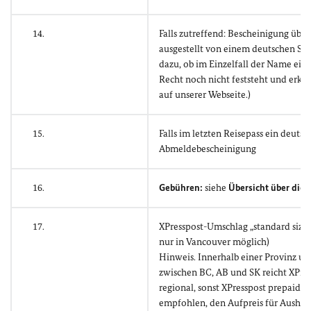
14.
Falls zutreffend: Bescheinigung übe
ausgestellt von einem deutschen St
dazu, ob im Einzelfall der Name ei
Recht noch nicht feststeht und erklä
auf unserer Webseite.)
15.
Falls im letzten Reisepass ein deuts
Abmeldebescheinigung
16.
Gebühren:
siehe
Übersicht über die
17.
XPresspost-Umschlag „standard size“
nur in Vancouver möglich)
Hinweis. Innerhalb einer Provinz 
zwischen BC, AB und SK reicht XPre
regional, sonst XPresspost prepaid e
empfohlen, den Aufpreis für Aushä