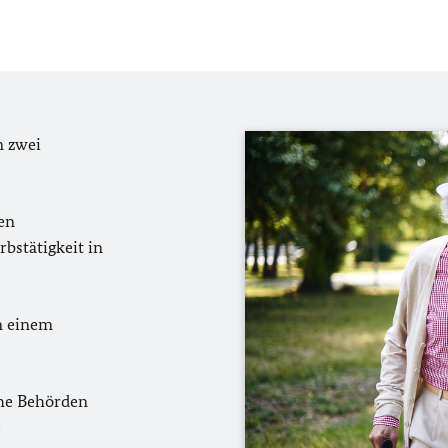
n zwei
en
bstätigkeit in
n einem
che Behörden
e