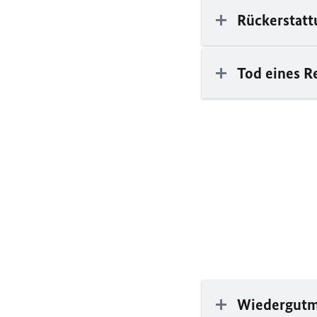
Rückerstatt
Tod eines 
Wiedergut