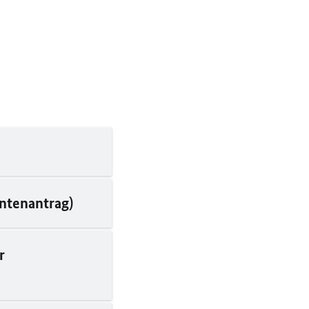
ntenantrag)
r